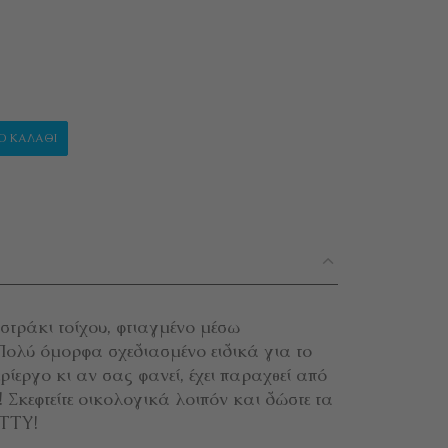
ΩΝ "GO UP KITTY!" ποσότητα
Ο ΚΑΛΆΘΙ
τράκι τοίχου, φτιαγμένο μέσω
Πολύ όμορφα σχεδιασμένο ειδικά για το
ρίεργο κι αν σας φανεί, έχει παραχθεί από
Σκεφτείτε οικολογικά λοιπόν και δώστε τα
ITTY!