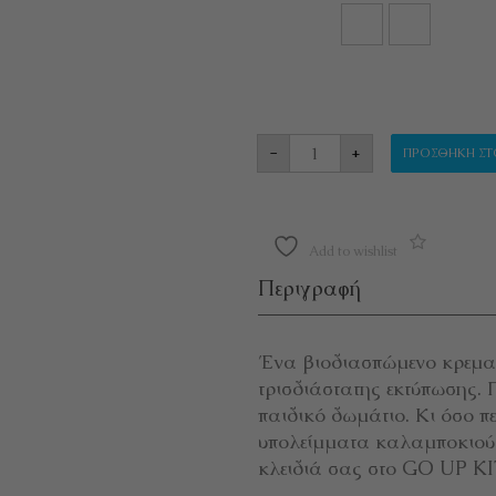
ΚΡΕΜΑΣΤΡΑΚΙ ΚΛΕΙΔΙ
-
+
ΠΡΟΣΘΉΚΗ ΣΤ
Add to wishlist
Περιγραφή
Ένα βιοδιασπώμενο κρεμασ
τρισδιάστατης εκτύπωσης. 
παιδικό δωμάτιο. Κι όσο πε
υπολείμματα καλαμποκιού! 
κλειδιά σας στο GO UP K