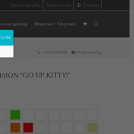
Σχετικά με εμάς
Επικοινωνία
Σύνδεση
ζια και gaming
Θεματικά / Εποχιακά
CLOSE
+30.211.1833698
info@wep3d.gr
KITTY!”
ΔΙΩΝ “GO UP KITTY!”