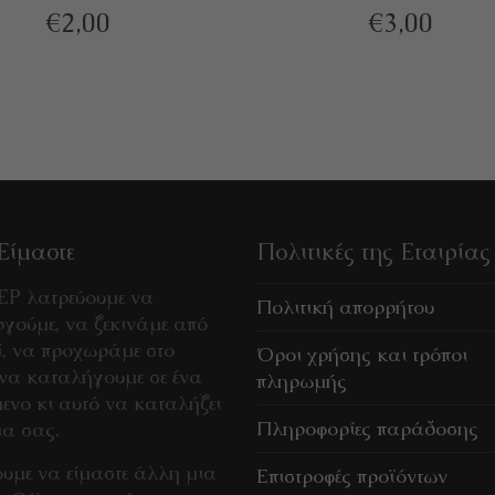
€
2,00
€
3,00
Είμαστε
Πολιτικές της Εταιρίας
EP λατρεύουμε να
Πολιτική απορρήτου
γούμε, να ξεκινάμε από
ί, να προχωράμε στο
Όροι χρήσης και τρόποι
 να καταλήγουμε σε ένα
πληρωμής
μενο κι αυτό να καταλήξει
Πληροφορίες παράδοσης
ια σας.
ουμε να είμαστε άλλη μια
Επιστροφές προϊόντων