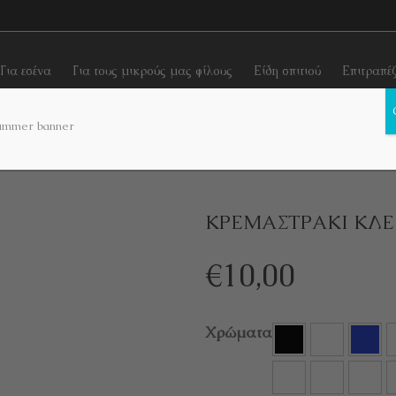
Για εσένα
Για τους μικρούς μας φίλους
Είδη σπιτιού
Επιτραπέ
 χρήσης
Κρεμαστράκια κλειδιών
ΚΡΕΜΑΣΤΡΑΚΙ ΚΛΕΙΔΙΩΝ “GO UP 
ΚΡΕΜΑΣΤΡΑΚΙ ΚΛΕΙ
€
10,00
Χρώματα