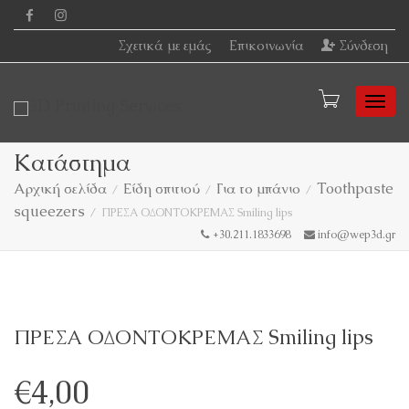
Σχετικά με εμάς
Επικοινωνία
Σύνδεση
Togg
Κατάστημα
Αρχική σελίδα
Είδη σπιτιού
Για το μπάνιο
Toothpaste
squeezers
navi
ΠΡΕΣΑ ΟΔΟΝΤΟΚΡΕΜΑΣ Smiling lips
+30.211.1833698
info@wep3d.gr
ΠΡΕΣΑ ΟΔΟΝΤΟΚΡΕΜΑΣ Smiling lips
€
4,00