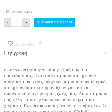
100 σε απόθεμα
ΠΡΕΣΑ ΟΔΟΝΤΟΚΡΕΜΑΣ Smiling lips ποσότητα
-
+
ΠΡΟΣΘΉΚΗ ΣΤΟ ΚΑΛΆΘΙ
Add to wishlist
Περιγραφή
eco-eco: economy-ecology! Αυτή η πρέσα
οδοντόκρεμας, είναι από τα μικρά καθημερινά
πράγματα, που μας οδηγούν σε μια πιο οικολογική
καθημερινότητα και φροντίζουν για μια πιο
οικονομική διαχείριση της ζωής μας. Αυτά τα μικρά
ροζ χείλη θα σας γλυτώσουν οδοντόκρεμα και
χρήματα. Και δεν θα επιβαρύνουν το περιβάλλον! Σε
ένα πανέμορφο σχεδιασμό από την WEP3D!