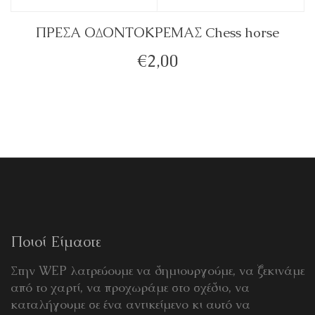
ΠΡΕΣΑ ΟΔΟΝΤΟΚΡΕΜΑΣ Chess horse
€
2,00
Ποιοί Είμαστε
Στην WEP λατρεύουμε να δημιουργούμε, να ξεκινάμε
από το χαρτί, να προχωράμε στο σχέδιο, να
καταλήγουμε σε ένα αντικείμενο κι αυτό να