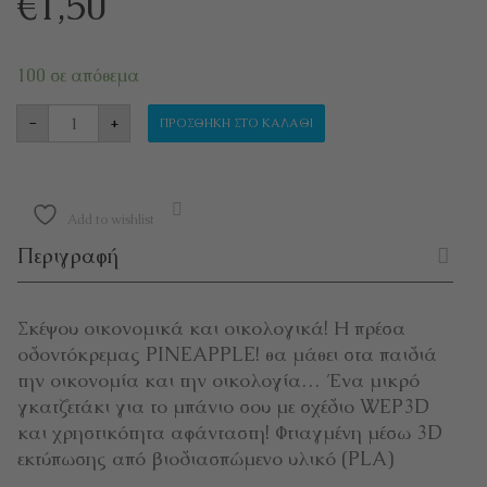
€
1,50
100 σε απόθεμα
ΠΡΕΣΑ ΟΔΟΝΤΟΚΡΕΜΑΣ Pineapple ποσότητα
-
+
ΠΡΟΣΘΉΚΗ ΣΤΟ ΚΑΛΆΘΙ
Add to wishlist
Περιγραφή
Σκέψου οικονομικά και οικολογικά! Η πρέσα
οδοντόκρεμας PINEAPPLE! θα μάθει στα παιδιά
την οικονομία και την οικολογία… Ένα μικρό
γκατζετάκι για το μπάνιο σου με σχέδιο WEP3D
και χρηστικότητα αφάνταστη! Φτιαγμένη μέσω 3D
εκτύπωσης από βιοδιασπώμενο υλικό (PLA)