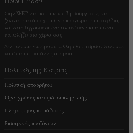
Ποιοί Είμαστε
Στην WEP λατρεύουμε να δημιουργούμε, να
ξεκινάμε από το χαρτί, να προχωράμε στο σχέδιο,
να καταλήγουμε σε ένα αντικείμενο κι αυτό να
καταλήξει στα χέρια σας.
Δεν θέλουμε να είμαστε άλλη μια εταιρεία. Θέλουμε
να είμαστε μια άλλη εταιρεία!
Πολιτικές της Εταιρίας
Πολιτική απορρήτου
Όροι χρήσης και τρόποι πληρωμής
Πληροφορίες παράδοσης
Επιστροφές προϊόντων