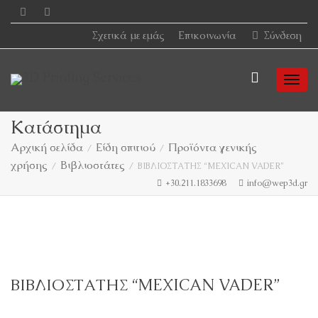
Σχετικά με εμάς
Επικοινωνία
Σύνδεση
Togg
Κατάστημα
Αρχική σελίδα
Είδη σπιτιού
Προϊόντα γενικής
χρήσης
Βιβλιοστάτες
navi
ΒΙΒΛΙΟΣΤΑΤΗΣ “MEXICAN VADER”
+30.211.1833698
info@wep3d.gr
ΒΙΒΛΙΟΣΤΑΤΗΣ “MEXICAN VADER”