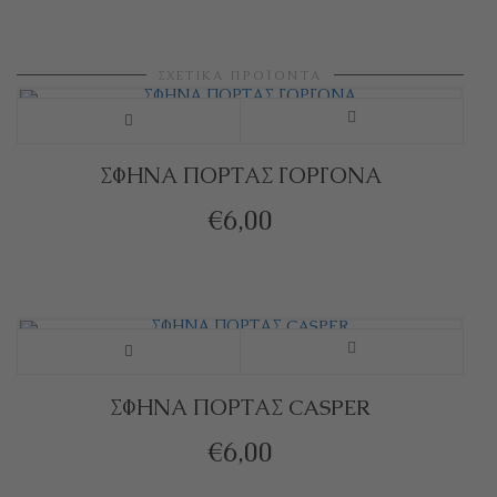
ΣΧΕΤΙΚΆ ΠΡΟΪΌΝΤΑ
Αυτό
το
ΣΦΗΝΑ ΠΟΡΤΑΣ ΓΟΡΓΟΝΑ
προϊόν
€
6,00
έχει
πολλαπλές
παραλλαγές.
Αυτό
Οι
το
ΣΦΗΝΑ ΠΟΡΤΑΣ CASPER
επιλογές
προϊόν
€
6,00
μπορούν
έχει