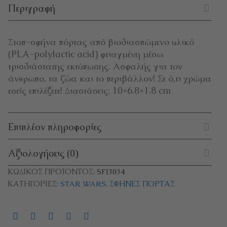
Περιγραφή
Στοπ-σφήνα πόρτας από βιοδιασπώμενο υλικό
(PLA-polylactic acid) φτιαγμένη μέσω
τρισδιάστατης εκτύπωσης. Ασφαλής για τον
άνθρωπο, τα ζώα και το περιβάλλον! Σε ό,τι χρώμα
εσείς επιλέξετε! Διαστάσεις: 10×6.8×1.8 cm
Επιπλέον πληροφορίες
Αξιολογήσεις (0)
ΚΩΔΙΚΌΣ ΠΡΟΪΌΝΤΟΣ:
SFI3034
ΚΑΤΗΓΟΡΊΕΣ:
STAR WARS
,
ΣΦΉΝΕΣ ΠΌΡΤΑΣ