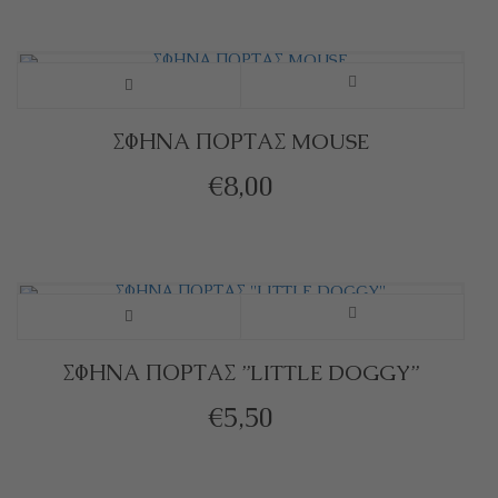
να
πολλαπλές
επιλεγούν
παραλλαγές.
στη
Οι
ΣΦΗΝΑ ΠΟΡΤΑΣ MOUSE
σελίδα
επιλογές
€
8,00
του
μπορούν
προϊόντος
να
επιλεγούν
Αυτό
στη
το
ΣΦΗΝΑ ΠΟΡΤΑΣ ”LITTLE DOGGY”
σελίδα
προϊόν
€
5,50
του
έχει
προϊόντος
πολλαπλές