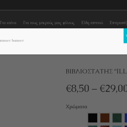
Για εσένα
Για τους μικρούς μας φίλους
Είδη σπιτιού
Επιτραπέ
 χρήσης
Βιβλιοστάτες
ΒΙΒΛΙΟΣΤΑΤΗΣ “ILLUSION”
ΒΙΒΛΙΟΣΤΑΤΗΣ “IL
€
8,50
–
€
29,0
Χρώματα