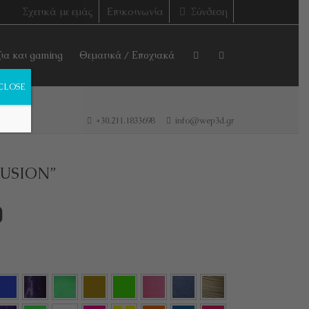
Σχετικά με εμάς
Επικοινωνία
Σύνδεση
ζια και gaming
Θεματικά / Εποχιακά
CLOSE
+30.211.1833698
info@wep3d.gr
LUSION”
Price
0
range:
€8,50
through
€29,00