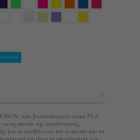
SION" ποσότητα
Ο ΚΑΛΆΘΙ
LLUSION, από βιοδιασπώμενο υλικό PLA
αι με τη μέθοδο της τρισδιάστατης
ής για το περιβάλλον, τον άνθρωπο και τα
παραγωγή του είναι τα υπολείμματα των