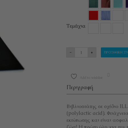
Τεμάχια
ΒΙΒΛΙΟΣΤΑΤΗΣ "ILLU
-
+
ΠΡΟΣΘΉΚΗ ΣΤ
Add to wishlist
Περιγραφή
Βιβλιοστάτης σε σχέδιο I
(polylactic acid). Φτιάχνετ
εκτύπωσης και είναι ασφαλ
ζώα! Η πρώτη ύλη για την 