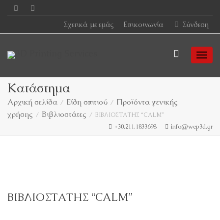
Σχετικά με εμάς
Επικοινωνία
Σύνδεση
Togg
Κατάστημα
Αρχική σελίδα
Είδη σπιτιού
Προϊόντα γενικής
χρήσης
Βιβλιοστάτες
navi
ΒΙΒΛΙΟΣΤΑΤΗΣ “CALM”
+30.211.1833698
info@wep3d.gr
ΒΙΒΛΙΟΣΤΑΤΗΣ “CALM”