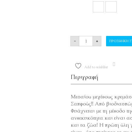
ΚΡΕΜΑΣΤΡΑ ΤΟΙΧΟΥ
-
+
ΠΡΟΣΘΉΚΗ Σ
Add to wishlist
Περιγραφή
Μεσαίου μεγέθους κρεμάστ
Σαπφούς!! Από βιοδιασπώμ
Φτιάχνεται με τη μέθοδο τ
ανθεκτικότητα και είναι 
και τα ζώα! Η πρώτη ύλη
είναι -όσο περίεργο κι αν