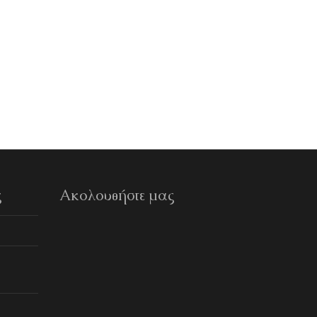
ΠΡΕΣΑ ΟΔΟΝΤΟΚΡΕΜΑΣ
Weed
ΠΡΟΣΘΉΚΗ ΣΤΟ ΚΑΛΆΘΙ
€
3,00
ς
Ακολουθήστε μας