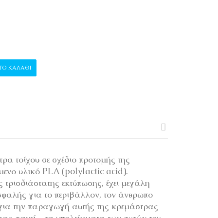
 "ΣΑΠΦΩ" ποσότητα
ΤΟ ΚΑΛΆΘΙ
ρα τοίχου σε σχέδιο προτομής της
ενο υλικό PLA (polylactic acid).
ης τρισδιάστατης εκτύπωσης, έχει μεγάλη
ασφαλής για το περιβάλλον, τον άνθρωπο
 για την παραγωγή αυτής της κρεμάστρας
 σας φανεί – τα υπολείμματα των φυτών του