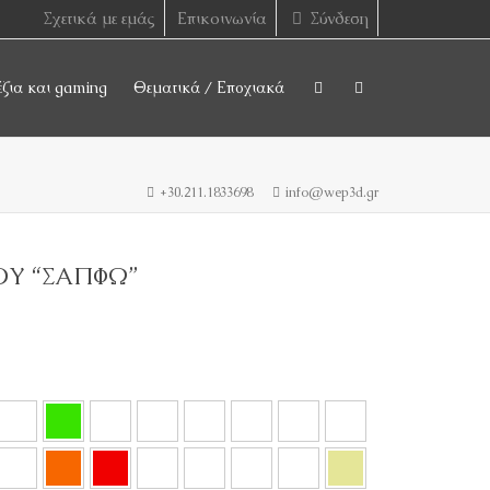
Σχετικά με εμάς
Επικοινωνία
Σύνδεση
έζια και gaming
Θεματικά / Εποχιακά
+30.211.1833698
info@wep3d.gr
ΟΥ “ΣΑΠΦΩ”