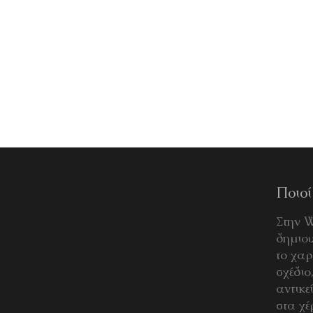
ΠΡΕΣΑ ΟΔΟΝΤΟΚΡΕΜΑΣ
Minion
ΠΡΟΣΘΉΚΗ ΣΤΟ ΚΑΛΆΘΙ
€
5,00
Ποιοί
Στην 
δημιου
το χαρ
σχέδιο
αντικε
στα χέ