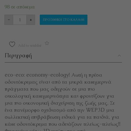
98 σε απόθεμα
ΠΡΕΣΑ ΟΔΟΝΤΟΚΡΕΜΑΣ Heartcloud ποσότητα
-
+
ΠΡΟΣΘΉΚΗ ΣΤΟ ΚΑΛΆΘΙ
Add to wishlist
Περιγραφή
eco-eco: economy-ecology! Αυτή η πρέσα
οδοντόκρεμας είναι από τα μικρά καθημερινά
πράγματα που μας οδηγούν σε μια πιο
οικολογική καθημερινότητα και φροντίζουν για
μια πιο οικονομική διαχείριση της ζωής μας. Σε
ένα πανέμορφο σχεδιασμό από την WEP3D μια
συλλεκτική επιβράβευση ειδικά για τα παιδιά, για
κάθε οδοντόκρεμα που αδειάζουν τελείως-τελείως!!
Φτιαγμένο μέσω 3D εκτύπωσης από