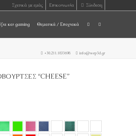
Σχετικά με εμάς
Επικοινωνία
Σύνδεση
έζια και gaming
Θεματικά / Εποχιακά
+30.211.1833698
info@wep3d.gr
ΒΟΥΡΤΣΕΣ “CHEESE”