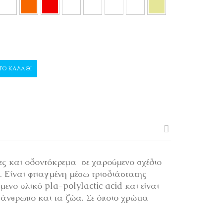
ΟΥΡΤΣΕΣ "CHEESE" ποσότητα
ΤΟ ΚΑΛΆΘΙ
ες και οδοντόκρεμα σε χαρούμενο σχέδιο
 . Είναι φτιαγμένη μέσω τρισδιάστατης
ενο υλικό pla-polylactic acid και είναι
 άνθρωπο και τα ζώα. Σε όποιο χρώμα