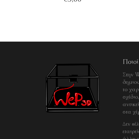
Ποιοί
Στην 
δημιου
το χαρ
σχέδιο
αντικε
στα χέ
Δεν θέ
εταιρε
άλλη ε