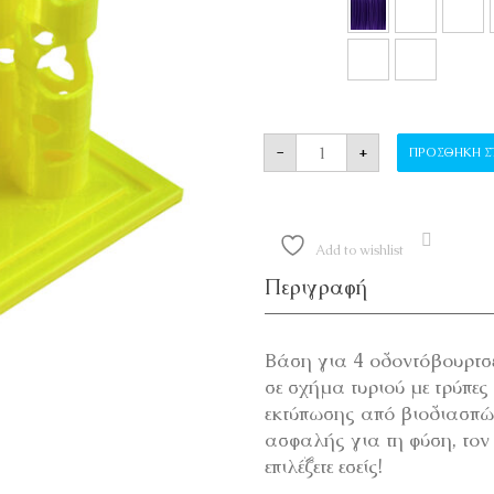
ΘΗΚΗ ΓΙΑ ΟΔΟΝΤΟΒ
-
+
ΠΡΟΣΘΉΚΗ Σ
Add to wishlist
Περιγραφή
Βάση για 4 οδοντόβουρτσ
σε σχήμα τυριού με τρύπες
εκτύπωσης από βιοδιασπώμ
ασφαλής για τη φύση, τον
επιλέξετε εσείς!