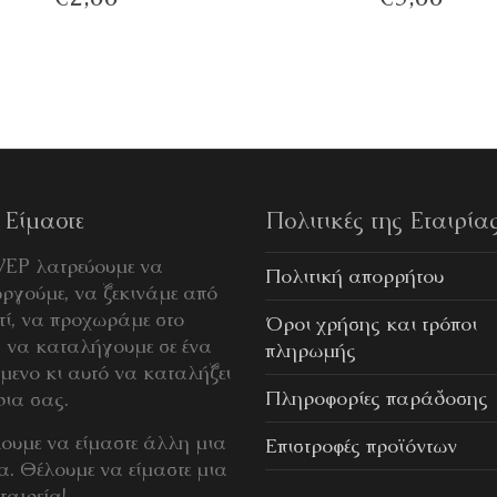
 Είμαστε
Πολιτικές της Εταιρία
WEP λατρεύουμε να
Πολιτική απορρήτου
ργούμε, να ξεκινάμε από
τί, να προχωράμε στο
Όροι χρήσης και τρόποι
, να καταλήγουμε σε ένα
πληρωμής
ίμενο κι αυτό να καταλήξει
Πληροφορίες παράδοσης
ρια σας.
λουμε να είμαστε άλλη μια
Επιστροφές προϊόντων
ία. Θέλουμε να είμαστε μια
ταιρεία!