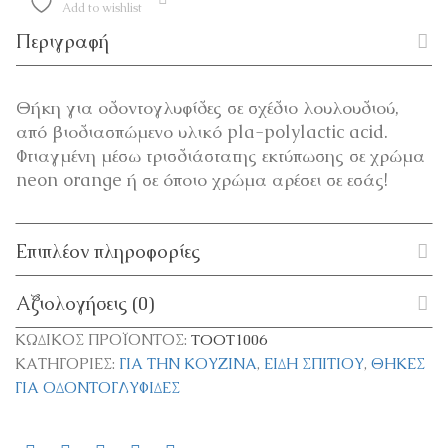
Add to wishlist
Περιγραφή
Θήκη για οδοντογλυφίδες σε σχέδιο λουλουδιού,
από βιοδιασπώμενο υλικό pla-polylactic acid.
Φτιαγμένη μέσω τρισδιάστατης εκτύπωσης σε χρώμα
neon orange ή σε όποιο χρώμα αρέσει σε εσάς!
Επιπλέον πληροφορίες
Αξιολογήσεις (0)
ΚΩΔΙΚΌΣ ΠΡΟΪΌΝΤΟΣ:
TOOT1006
ΚΑΤΗΓΟΡΊΕΣ:
ΓΙΑ ΤΗΝ ΚΟΥΖΊΝΑ
,
ΕΊΔΗ ΣΠΙΤΙΟΎ
,
ΘΉΚΕΣ
ΓΙΑ ΟΔΟΝΤΟΓΛΥΦΊΔΕΣ