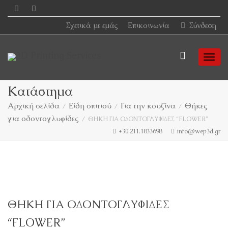
Σχετικά με εμάς
Επικοινωνία
Σύνδεση
Togg
Κατάστημα
Αρχική σελίδα
Είδη σπιτιού
Για την κουζίνα
Θήκες
για οδοντογλυφίδες
navi
ΘΗΚΗ ΓΙΑ ΟΔΟΝΤΟΓΛΥΦΙΔΕΣ “FLOWER”
+30.211.1833698
info@wep3d.gr
ΘΗΚΗ ΓΙΑ ΟΔΟΝΤΟΓΛΥΦΙΔΕΣ
“FLOWER”