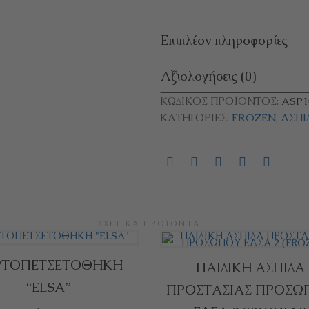
Επιπλέον πληροφορίες
Αξιολογήσεις (0)
ΚΩΔΙΚΌΣ ΠΡΟΪΌΝΤΟΣ:
ASP1
ΚΑΤΗΓΟΡΊΕΣ:
FROZEN
,
ΑΣΠΊ
ΣΧΕΤΙΚΆ ΠΡΟΪΌΝΤΑ
ΡΤΟΠΕΤΣΕΤΟΘΗΚΗ
ΠΑΙΔΙΚΗ ΑΣΠΙΔΑ
“ELSA”
ΟΓΉ
Αυτό
ΠΡΟΣΤΑΣΙΑΣ ΠΡΟΣΩ
ΕΠΙΛΟΓΉ
Αυτ