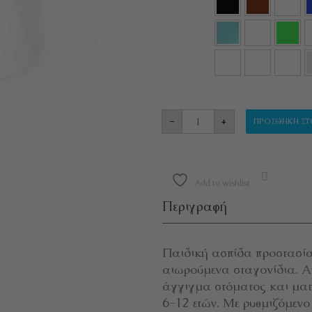
ΠΑΙΔΙΚΗ ΑΣΠΙΔΑ ΠΡ
-
+
ΠΡΟΣΘΉΚΗ ΣΤ
Add to wishlist
Περιγραφή
Παιδική ασπίδα προστασία
αιωρούμενα σταγονίδια. Απο
άγγιγμα στόματος και ματ
6-12 ετών. Με ρυθμιζόμενο