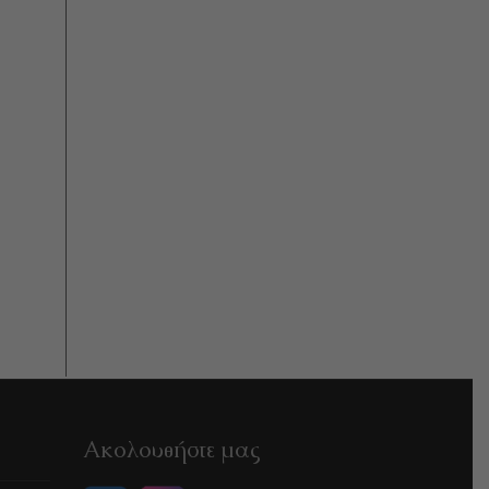
Ακολουθήστε μας