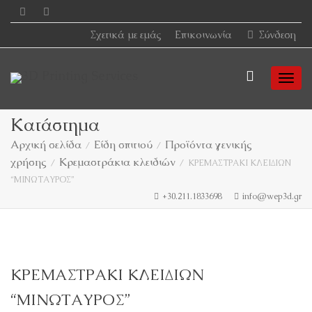
Σχετικά με εμάς
Επικοινωνία
Σύνδεση
Togg
Κατάστημα
Αρχική σελίδα
Είδη σπιτιού
Προϊόντα γενικής
χρήσης
Κρεμαστράκια κλειδιών
navi
ΚΡΕΜΑΣΤΡΑΚΙ ΚΛΕΙΔΙΩΝ
“ΜΙΝΩΤΑΥΡΟΣ”
+30.211.1833698
info@wep3d.gr
ΚΡΕΜΑΣΤΡΑΚΙ ΚΛΕΙΔΙΩΝ
“ΜΙΝΩΤΑΥΡΟΣ”