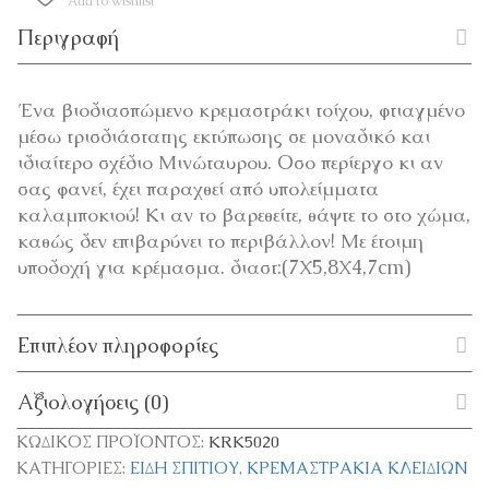
Add to wishlist
Περιγραφή
Ένα βιοδιασπώμενο κρεμαστράκι τοίχου, φτιαγμένο
μέσω τρισδιάστατης εκτύπωσης σε μοναδικό και
ιδιαίτερο σχέδιο Μινώταυρου. Oσο περίεργο κι αν
σας φανεί, έχει παραχθεί από υπολείμματα
καλαμποκιού! Κι αν το βαρεθείτε, θάψτε το στο χώμα,
καθώς δεν επιβαρύνει το περιβάλλον! Με έτοιμη
υποδοχή για κρέμασμα. διαστ:(7Χ5,8Χ4,7cm)
Επιπλέον πληροφορίες
Αξιολογήσεις (0)
ΚΩΔΙΚΌΣ ΠΡΟΪΌΝΤΟΣ:
KRK5020
ΚΑΤΗΓΟΡΊΕΣ:
ΕΊΔΗ ΣΠΙΤΙΟΎ
,
ΚΡΕΜΑΣΤΡΆΚΙΑ ΚΛΕΙΔΙΏΝ