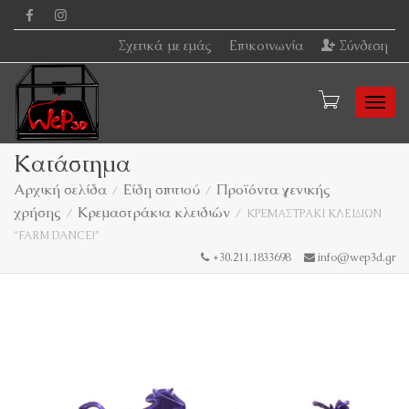
Σχετικά με εμάς
Επικοινωνία
Σύνδεση
Togg
Κατάστημα
Αρχική σελίδα
Είδη σπιτιού
Προϊόντα γενικής
χρήσης
Κρεμαστράκια κλειδιών
navi
ΚΡΕΜΑΣΤΡΑΚΙ ΚΛΕΙΔΙΩΝ
“FARM DANCE!”
+30.211.1833698
info@wep3d.gr