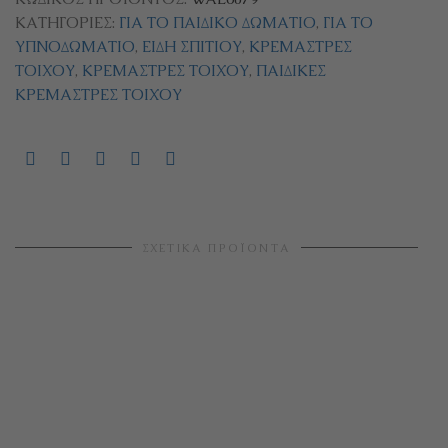
ΚΑΤΗΓΟΡΊΕΣ:
ΓΙΑ ΤΟ ΠΑΙΔΙΚΌ ΔΩΜΆΤΙΟ
,
ΓΙΑ ΤΟ
ΥΠΝΟΔΩΜΆΤΙΟ
,
ΕΊΔΗ ΣΠΙΤΙΟΎ
,
ΚΡΕΜΆΣΤΡΕΣ
ΤΟΊΧΟΥ
,
ΚΡΕΜΆΣΤΡΕΣ ΤΟΊΧΟΥ
,
ΠΑΙΔΙΚΈΣ
ΚΡΕΜΆΣΤΡΕΣ ΤΟΊΧΟΥ
ΣΧΕΤΙΚΆ ΠΡΟΪΌΝΤΑ
ΠΡΕΣΑ ΟΔΟΝΤΟΚΡΕΜΑΣ Μίκυ
€
2,80