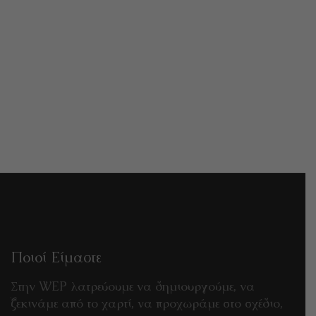
ΠΡΕΣΑ ΟΔΟΝΤΟΚΡΕΜΑΣ Snoopy
€
3,00
Ποιοί Είμαστε
Στην WEP λατρεύουμε να δημιουργούμε, να
ξεκινάμε από το χαρτί, να προχωράμε στο σχέδιο,