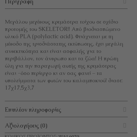
Περιγραφή
Μεγάλου μεγέθους κρεμάστρα τοίχου σε σχέδιο
προτομής του SKELETOR!! Από βιοδιασπώμενο
υλικό PLA (polylactic acid). Φτιάχνεται με τη
μέθοδο της τρισδιάστατης εκτύπωσης, έχει μεγάλη
ανθεκτικότητα και είναι ασφαλής για το
περιβάλλον, τον άνθρωπο και τα ζώα! Η πρώτη
ύλη για την παραγωγή αυτής της κρεμάστρας
είναι -όσο περίεργο κι αν σας φανεί – τα
υπολείμματα των φυτών του καλαμποκιού! διαστ:
17χ17,5χ3,7
Επιπλέον πληροφορίες
Αξιολογήσεις (0)
ΚΩΔΙΚΌΣ ΠΡΟΪΌΝΤΟΣ:
WAL6079