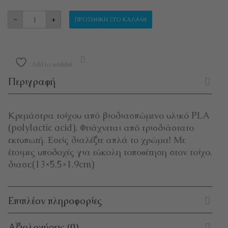
ΚΡΕΜΑΣΤΡΑ ΤΟΙΧΟΥ "ΚΑΛΗΜΕΡΑ" ποσότητα
-
+
ΠΡΟΣΘΉΚΗ ΣΤΟ ΚΑΛΆΘΙ
Add to wishlist
Περιγραφή
Κρεμάστρα τοίχου από βιοδιασπώμενο υλικό PLA
(polylactic acid). Φτιάχνεται από τρισδιάστατο
εκτυπωτή. Εσείς διαλέξτε απλά το χρώμα! Με
έτοιμες υποδοχές για εύκολη τοποθέτηση στον τοίχο.
διαστ:(13×5.5×1.9cm)
Επιπλέον πληροφορίες
Αξιολογήσεις (0)