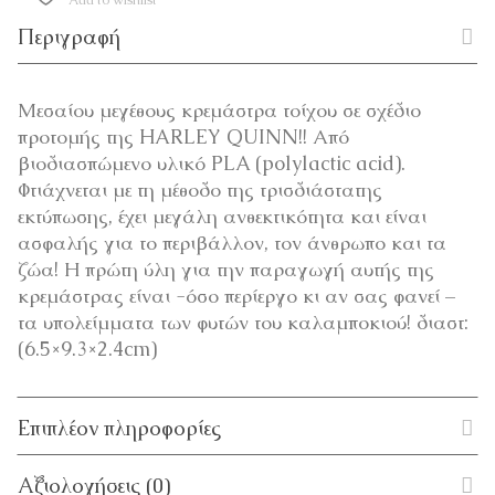
Add to wishlist
Περιγραφή
Μεσαίου μεγέθους κρεμάστρα τοίχου σε σχέδιο
προτομής της HARLEY QUINN!! Από
βιοδιασπώμενο υλικό PLA (polylactic acid).
Φτιάχνεται με τη μέθοδο της τρισδιάστατης
εκτύπωσης, έχει μεγάλη ανθεκτικότητα και είναι
ασφαλής για το περιβάλλον, τον άνθρωπο και τα
ζώα! Η πρώτη ύλη για την παραγωγή αυτής της
κρεμάστρας είναι -όσο περίεργο κι αν σας φανεί –
τα υπολείμματα των φυτών του καλαμποκιού! διαστ:
(6.5×9.3×2.4cm)
Επιπλέον πληροφορίες
Αξιολογήσεις (0)