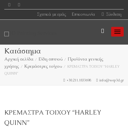
Σχετικά με εμάς
Επικοινωνία
Σύνδεση
Togg
Κατάστημα
Αρχική σελίδα
Είδη σπιτιού
Προϊόντα γενικής
χρήσης
Κρεμάστρες τοίχου
navi
ΚΡΕΜΑΣΤΡΑ ΤΟΙΧΟΥ “HARLEY
QUINN”
+30.211.1833698
info@wep3d.gr
ΚΡΕΜΑΣΤΡΑ ΤΟΙΧΟΥ “HARLEY
QUINN”