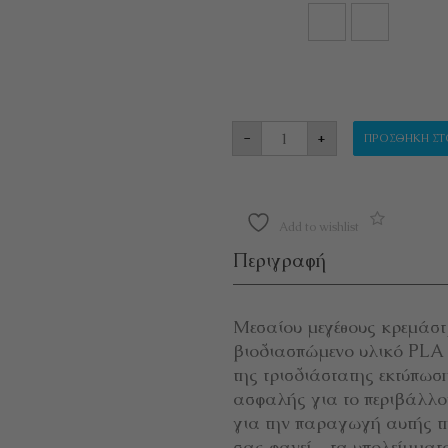
ΚΡΕΜΑΣΤΡΑ ΤΟΙΧΟΥ 
-
+
ΠΡΟΣΘΉΚΗ ΣΤ
Add to wishlist
Περιγραφή
Μεσαίου μεγέθους κρεμάστ
βιοδιασπώμενο υλικό PLA (p
της τρισδιάστατης εκτύπωση
ασφαλής για το περιβάλλο
για την παραγωγή αυτής τη
σας φανεί – τα υπολείμματ