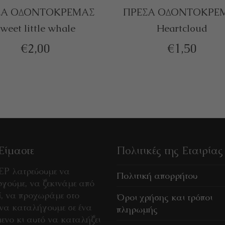
ΣΑ ΟΔΟΝΤΟΚΡΕΜΑΣ
ΠΡΕΣΑ ΟΔΟΝΤΟΚΡΕ
weet little whale
Heartcloud
ΘΉΚΗ ΣΤΟ ΚΑΛΆΘΙ
ΠΡΟΣΘΉΚΗ ΣΤΟ ΚΑΛΆΘΙ
€
2,00
€
1,50
Είμαστε
Πολιτικές της Εταιρίας
EP λατρεύουμε να
Πολιτική απορρήτου
γούμε, να ξεκινάμε από
ί, να προχωράμε στο
Όροι χρήσης και τρόποι
 να καταλήγουμε σε ένα
πληρωμής
μενο κι αυτό να καταλήξει