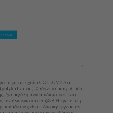
"GOLLUM" ποσότητα
Ο ΚΑΛΆΘΙ
ρα τοίχου σε σχέδιο GOLLUM!! Από
olylactic acid). Φτιάχνεται με τη μέθοδο
ς, έχει μεγάλη ανθεκτικότητα και είναι
ν, τον άνθρωπο και τα ζώα! Η πρώτη ύλη
ς κρεμάστρας είναι -όσο περίεργο κι αν
α των φυτών του καλαμποκιού! διαστ: