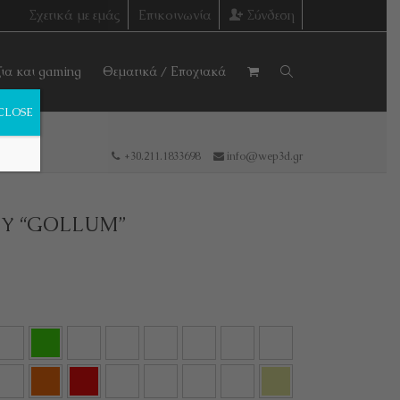
Σχετικά με εμάς
Επικοινωνία
Σύνδεση
ζια και gaming
Θεματικά / Εποχιακά
CLOSE
+30.211.1833698
info@wep3d.gr
Υ “GOLLUM”