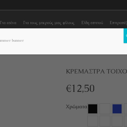
Για εσένα
Για τους μικρούς μας φίλους
Είδη σπιτιού
Επιτραπέ
 χρήσης
Κρεμάστρες τοίχου
ΚΡΕΜΑΣΤΡΑ ΤΟΙΧΟΥ “GOLLUM”
ΚΡΕΜΑΣΤΡΑ ΤΟΙΧΟ
€
12,50
Χρώματα