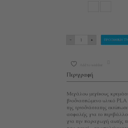
ΚΡΕΜΑΣΤΡΑ ΤΟΙΧΟΥ 
-
+
ΠΡΟΣΘΉΚΗ ΣΤ
Add to wishlist
Περιγραφή
Μεγάλου μεγέθους κρεμάστ
βιοδιασπώμενο υλικό PLA (p
της τρισδιάστατης εκτύπωση
ασφαλής για το περιβάλλο
για την παραγωγή αυτής τη
σας φανεί – τα υπολείμματ