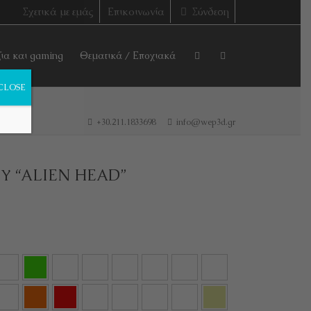
Σχετικά με εμάς
Επικοινωνία
Σύνδεση
ζια και gaming
Θεματικά / Εποχιακά
CLOSE
+30.211.1833698
info@wep3d.gr
Υ “ALIEN HEAD”