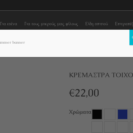
Για εσένα
Για τους μικρούς μας φίλους
Είδη σπιτιού
Επιτραπέ
 χρήσης
Κρεμάστρες τοίχου
ΚΡΕΜΑΣΤΡΑ ΤΟΙΧΟΥ “ALIEN HEAD”
ΚΡΕΜΑΣΤΡΑ ΤΟΙΧΟ
€
22,00
Χρώματα