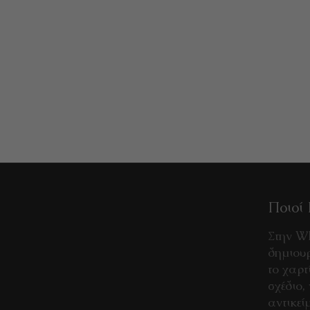
ΠΡΕΣΑ ΟΔΟΝΤΟΚΡΕΜΑΣ
Italy
ΠΡΟΣΘΉΚΗ ΣΤΟ ΚΑΛΆΘΙ
€
2,00
Ποιοί 
Στην W
δημιουρ
το χαρτ
σχέδιο,
αντικεί