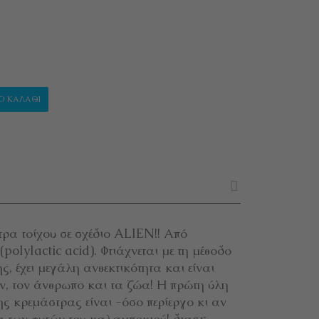
"ALIEN HEAD" ποσότητα
Ο ΚΑΛΆΘΙ
ρα τοίχου σε σχέδιο ALIEN!! Από
olylactic acid). Φτιάχνεται με τη μέθοδο
ς, έχει μεγάλη ανθεκτικότητα και είναι
ν, τον άνθρωπο και τα ζώα! Η πρώτη ύλη
ς κρεμάστρας είναι -όσο περίεργο κι αν
α των φυτών του καλαμποκιού! διαστ: