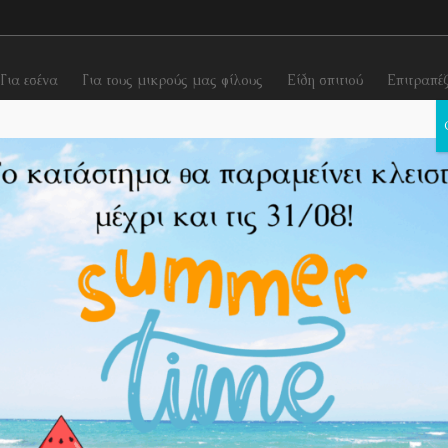
Για εσένα
Για τους μικρούς μας φίλους
Είδη σπιτιού
Επιτραπέ
vid-19
Επεκτάσεις για μάσκες προστασίας
ΕΠΕΚΤΑΣΗ ΓΙΑ ΜΑΣΚΑ 
ΕΠΕΚΤΑΣΗ ΓΙΑ ΜΑΣ
turtle”
€
3,00
Χρώματα