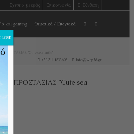
Σχετικά με εμάς
Επικοινωνία
Σύνδεση
ζια και gaming
Θεματικά / Εποχιακά
CLOSE
ΠΡΟΣΤΑΣΙΑΣ ”Cute sea turtle”
+30.211.1833698
info@wep3d.gr
ΚΑ ΠΡΟΣΤΑΣΙΑΣ ”Cute sea