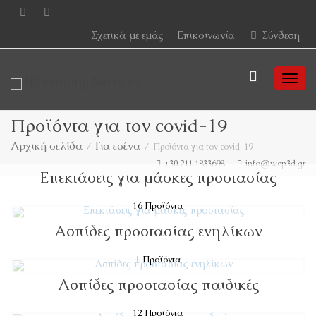
Σχετικά με εμάς
Επικοινωνία
Σύνδεση
Togg
Προϊόντα για τον covid-19
Αρχική σελίδα
Για εσένα
Προϊόντα για τον covid-19
navi
+30.211.1833698
info@wep3d.gr
Επεκτάσεις για μάσκες προστασίας
16 Προϊόντα
Ασπίδες προστασίας ενηλίκων
1 Προϊόντα
Ασπίδες προστασίας παιδικές
12 Προϊόντα