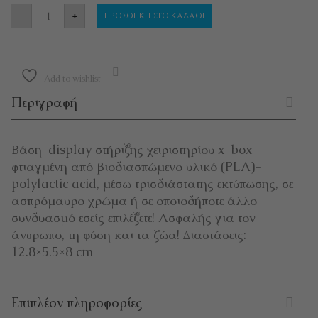
ΒΑΣΗ ΣΤΗΡΙΞΗΣ ΧΕΙΡΙΣΤΗΡΙΟΥ XBOX "APOKAL
-
+
ΠΡΟΣΘΉΚΗ ΣΤΟ ΚΑΛΆΘΙ
Add to wishlist
Περιγραφή
Βάση-display στήριξης χειριστηρίου x-box
φτιαγμένη από βιοδιασπώμενο υλικό (PLA)-
polylactic acid, μέσω τρισδιάστατης εκτύπωσης, σε
ασπρόμαυρο χρώμα ή σε οποιοδήποτε άλλο
συνδυασμό εσείς επιλέξετε! Ασφαλής για τον
άνθρωπο, τη φύση και τα ζώα! Διαστάσεις:
12.8×5.5×8 cm
Επιπλέον πληροφορίες