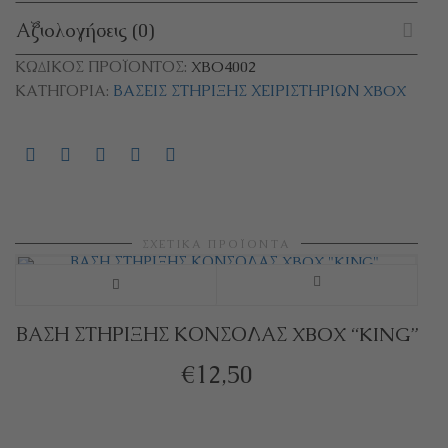
Αξιολογήσεις (0)
ΚΩΔΙΚΌΣ ΠΡΟΪΌΝΤΟΣ:
XBO4002
ΚΑΤΗΓΟΡΊΑ:
ΒΆΣΕΙΣ ΣΤΉΡΙΞΗΣ ΧΕΙΡΙΣΤΗΡΊΩΝ XBOX
ΣΧΕΤΙΚΆ ΠΡΟΪΌΝΤΑ
Αυτό
το
ΒΑΣΗ ΣΤΗΡΙΞΗΣ ΚΟΝΣΟΛΑΣ XBOX “KING”
προϊόν
€
12,50
έχει
πολλαπλές