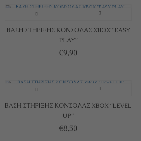
παραλλαγές.
Αυτό
Οι
το
ΒΑΣΗ ΣΤΗΡΙΞΗΣ ΚΟΝΣΟΛΑΣ XBOX “EASY
επιλογές
PLAY”
προϊόν
μπορούν
€
9,90
έχει
να
πολλαπλές
επιλεγούν
παραλλαγές.
στη
Οι
Αυτό
σελίδα
επιλογές
το
ΒΑΣΗ ΣΤΗΡΙΞΗΣ ΚΟΝΣΟΛΑΣ XBOX “LEVEL
του
UP”
μπορούν
προϊόν
προϊόντος
€
8,50
να
έχει
επιλεγούν
πολλαπλές