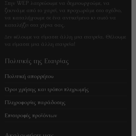
Στην WEP λατρεύουμε να δημιουργούμε, να
ξεκινάμε από το χαρτί, να προχωράμε στο σχέδιο,
να καταλήγουμε σε ένα αντικείμενο κι αυτό να
καταλήξει στα χέρια σας.
Δεν θέλουμε να είμαστε άλλη μια εταιρεία. Θέλουμε
να είμαστε μια άλλη εταιρεία!
Πολιτικές της Εταιρίας
Πολιτική απορρήτου
Όροι χρήσης και τρόποι πληρωμής
Πληροφορίες παράδοσης
Επιστροφές προϊόντων
Ακολουθήστε μας