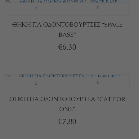
παραλλαγές.
Αυτό
Οι
το
ΘΗΚΗ ΓΙΑ ΟΔΟΝΤΟΒΟΥΡΤΣΕΣ “SPACE
επιλογές
BASE”
προϊόν
μπορούν
€
6,30
έχει
να
πολλαπλές
επιλεγούν
παραλλαγές.
στη
Οι
Αυτό
σελίδα
επιλογές
το
ΘΗΚΗ ΓΙΑ ΟΔΟΝΤΟΒΟΥΡΤΣΑ “CAT FOR
του
ONE”
μπορούν
προϊόν
προϊόντος
€
7,80
να
έχει
επιλεγούν
πολλαπλές