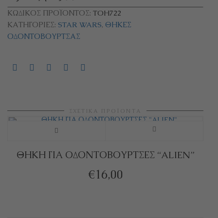
ΚΩΔΙΚΌΣ ΠΡΟΪΌΝΤΟΣ:
TOH722
ΚΑΤΗΓΟΡΊΕΣ:
STAR WARS
,
ΘΉΚΕΣ
ΟΔΟΝΤΌΒΟΥΡΤΣΑΣ
ΣΧΕΤΙΚΆ ΠΡΟΪΌΝΤΑ
Αυτό
το
ΘΗΚΗ ΓΙΑ ΟΔΟΝΤΟΒΟΥΡΤΣΕΣ “ALIEN”
προϊόν
€
16,00
έχει
πολλαπλές