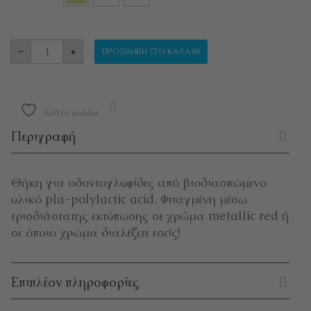
ΘΗΚΗ ΓΙΑ ΟΔΟΝΤΟΓΛΥΦΙΔΕΣ "PICK A PICK" π
-
+
ΠΡΟΣΘΉΚΗ ΣΤΟ ΚΑΛΆΘΙ
Add to wishlist
Περιγραφή
Θήκη για οδοντογλυφίδες από βιοδιασπώμενο
υλικό pla-polylactic acid. Φτιαγμένη μέσω
τρισδιάστατης εκτύπωσης σε χρώμα metallic red ή
σε όποιο χρώμα διαλέξετε εσείς!
Επιπλέον πληροφορίες