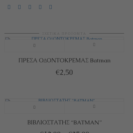
ΣΧΕΤΙΚΆ ΠΡΟΪΌΝΤΑ
ΠΡΕΣΑ ΟΔΟΝΤΟΚΡΕΜΑΣ Batman
€
2,50
Αυτό
το
ΒΙΒΛΙΟΣΤΑΤΗΣ “BATMAN”
προϊόν