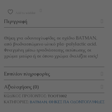
Add to wishlist
Περιγραφή
Θήκη για οδοντογλυφίδες σε σχέδιο BATMAN,
από βιοδιασπώμενο υλικό pla-polylactic acid.
Φτιαγμένη μέσω τρισδιάστατης εκτύπωσης σε
χρώμα μαύρο ή σε όποιο χρώμα διαλέξετε εσείς!
Επιπλέον πληροφορίες
Αξιολογήσεις (0)
ΚΩΔΙΚΌΣ ΠΡΟΪΌΝΤΟΣ:
TOOT1002
ΚΑΤΗΓΟΡΊΕΣ:
BATMAN
,
ΘΉΚΕΣ ΓΙΑ ΟΔΟΝΤΟΓΛΥΦΊΔΕΣ