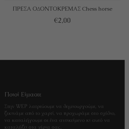
ΠΡΕΣΑ ΟΔΟΝΤΟΚΡΕΜΑΣ Chess horse
€
2,00
Ποιοί Είμαστε
Στην WEP λατρεύουμε να δημιουργούμε, να
ξεκινάμε από το χαρτί, να προχωράμε στο σχέδιο,
να καταλήγουμε σε ένα αντικείμενο κι αυτό να
καταλήξει στα χέρια σας.