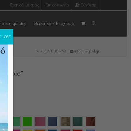
Σχετικά με εμάς
Επικοινωνία
Σύνδεση
ζια και gaming
Θεματικά / Εποχιακά
CLOSE
+30.211.1833698
info@wep3d.gr
bubble”