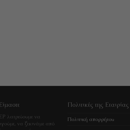
Είμαστε
Πολιτικές της Εταιρίας
EP λατρεύουμε να
Πολιτική απορρήτου
γούμε, να ξεκινάμε από