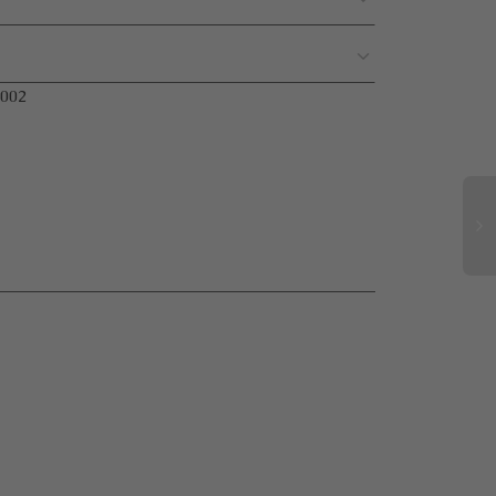
002
ΑΚ