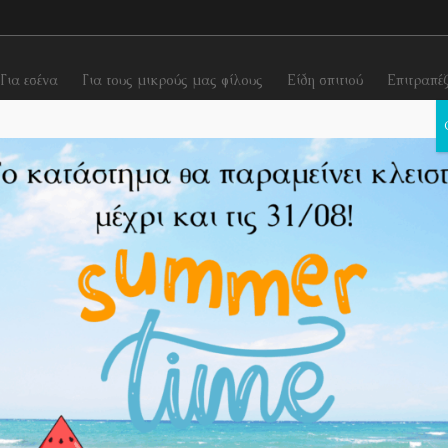
Για εσένα
Για τους μικρούς μας φίλους
Είδη σπιτιού
Επιτραπέ
Fruit bowls
ΦΡΟΥΤΙΕΡΑ “Bubble bubble”
ΦΡΟΥΤΙΕΡΑ “Bubble 
€
9,90
Χρώματα