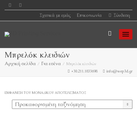
Σχετικά με εμάς
Επικοινωνία
Σύνδεση
Togg
Μπρελόκ κλειδιών
Αρχική σελίδα
Για εσένα
Μπρελόκ κλειδιών
navi
+30.211.1833698
info@wep3d.gr
ΕΜΦΆΝΙΣΗ ΤΟΥ ΜΟΝΑΔΙΚΟΎ ΑΠΟΤΕΛΈΣΜΑΤΟΣ
Αυτό
το